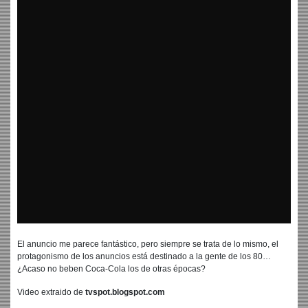
El anuncio me parece fantástico, pero siempre se trata de lo mismo, el
protagonismo de los anuncios está destinado a la gente de los 80…
¿Acaso no beben Coca-Cola los de otras épocas?
Video extraido de
tvspot.blogspot.com