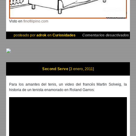
Visto en
finofilipino.com
en L
posteado por
adrok
en
Curiosidades
Comentarios desactivados
Second Serve
3 enero, 2011
Para los amantes del tenis, un video del francés Martin Solveig, la
historia de un tenista enamorado en Roland Garros: