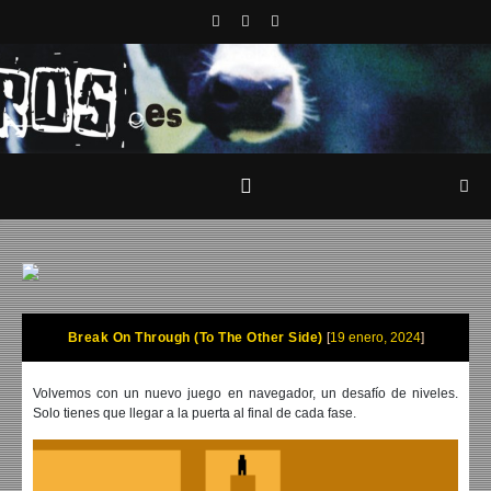
Break On Through (To The Other Side)
19 enero, 2024
Volvemos con un nuevo juego en navegador, un desafío de niveles.
Solo tienes que llegar a la puerta al final de cada fase.