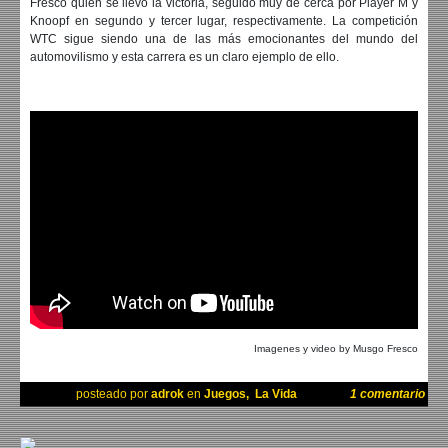
Fresco quien se llevó la victoria, seguido muy de cerca por Player M y
Knoopf en segundo y tercer lugar, respectivamente. La competición
WTC sigue siendo una de las más emocionantes del mundo del
automovilismo y esta carrera es un claro ejemplo de ello.
Imagenes y video by Musgo Fresco
posteado por
adrok
en
Juegos
,
La Vida
1 comentario