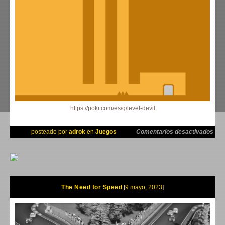
https://poki.com/es/g/level-devil
en B
posteado por
adrok
en
Juegos
Comentarios desactivados
The Need for Speed
9 mayo, 2023