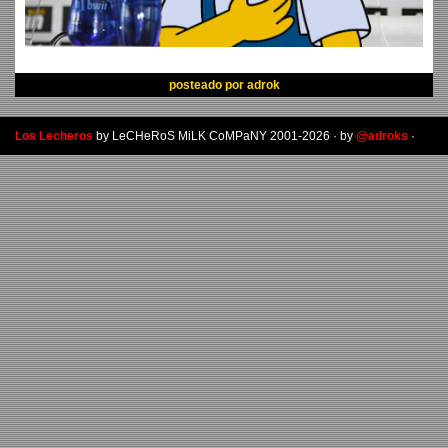
posteado por
adrok
Los Lecheros
by LeCHeRoS MiLK CoMPaNY 2001-2026 · by
@adroks
·