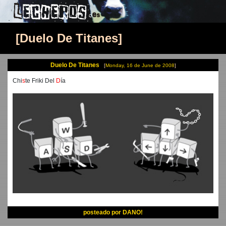
Duelo De Titanes
Duelo De Titanes
Monday, 16 de June de 2008
Chi
s
te Friki Del
D
ía
posteado por
DANO!