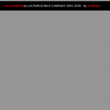
Los Lecheros
by LeCHeRoS MiLK CoMPaNY 2001-2026 · by
@adroks
·